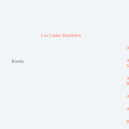
Los Cantes Rondeños
A
A
Ronda
S
A
R
A
A
B