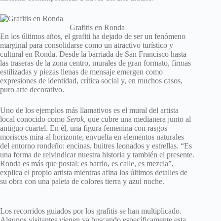
Grafitis en Ronda
En los últimos años, el grafiti ha dejado de ser un fenómeno
marginal para consolidarse como un atractivo turístico y
cultural en Ronda. Desde la barriada de San Francisco hasta
las traseras de la zona centro, murales de gran formato, firmas
estilizadas y piezas llenas de mensaje emergen como
expresiones de identidad, crítica social y, en muchos casos,
puro arte decorativo.
Uno de los ejemplos más llamativos es el mural del artista
local conocido como
Serok
, que cubre una medianera junto al
antiguo cuartel. En él, una figura femenina con rasgos
moriscos mira al horizonte, envuelta en elementos naturales
del entorno rondeño: encinas, buitres leonados y estrellas. “Es
una forma de reivindicar nuestra historia y también el presente.
Ronda es más que postal: es barrio, es calle, es mezcla”,
explica el propio artista mientras afina los últimos detalles de
su obra con una paleta de colores tierra y azul noche.
Los recorridos guiados por los grafitis se han multiplicado.
Algunos visitantes vienen ya buscando específicamente esta