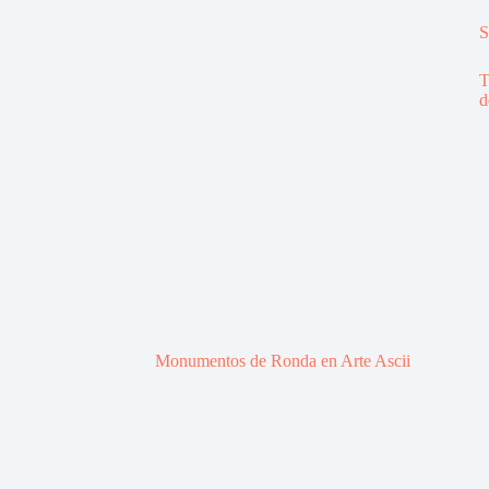
S
T
d
Monumentos de Ronda en Arte Ascii