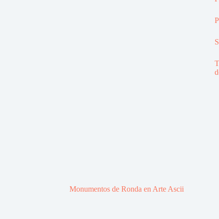
P
S
T
d
Monumentos de Ronda en Arte Ascii