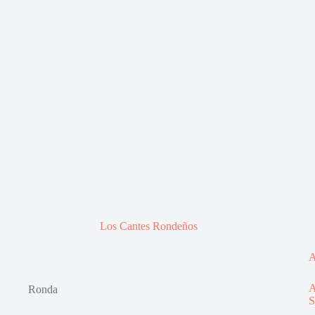
Los Cantes Rondeños
A
A
Ronda
S