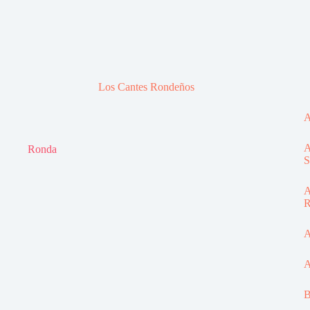
Los Cantes Rondeños
A
A
Ronda
S
A
R
A
A
B