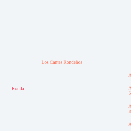
Los Cantes Rondeños
A
A
Ronda
S
A
R
A