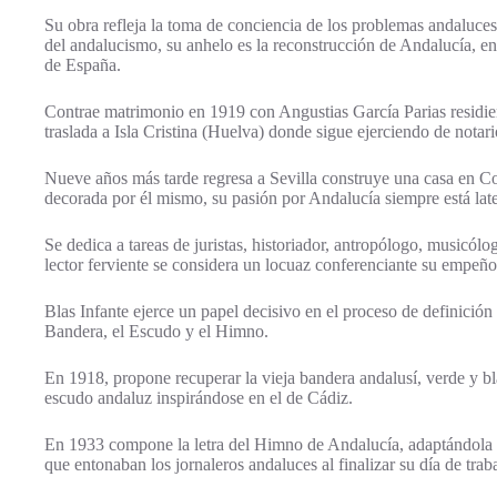
Su obra refleja la toma de conciencia de los problemas andaluces,
del andalucismo, su anhelo es la reconstrucción de Andalucía, e
de España.
Contrae matrimonio en 1919 con Angustias García Parias residien
traslada a Isla Cristina (Huelva) donde sigue ejerciendo de notari
Nueve años más tarde regresa a Sevilla construye una casa en Cor
decorada por él mismo, su pasión por Andalucía siempre está late
Se dedica a tareas de juristas, historiador, antropólogo, musicólo
lector ferviente se considera un locuaz conferenciante su empeño e
Blas Infante ejerce un papel decisivo en el proceso de definición
Bandera, el Escudo y el Himno.
En 1918, propone recuperar la vieja bandera andalusí, verde y b
escudo andaluz inspirándose en el de Cádiz.
En 1933 compone la letra del Himno de Andalucía, adaptándola a
que entonaban los jornaleros andaluces al finalizar su día de trab