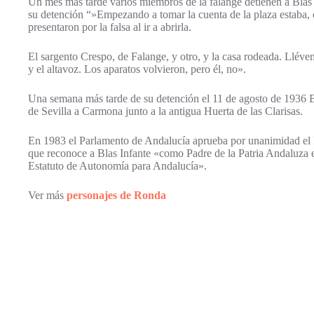
Un mes más tarde varios miembros de la falange detienen a Blas 
su detención “»Empezando a tomar la cuenta de la plaza estaba, c
presentaron por la falsa al ir a abrirla.
El sargento Crespo, de Falange, y otro, y la casa rodeada. Lléven
y el altavoz. Los aparatos volvieron, pero él, no».
Una semana más tarde de su detención el 11 de agosto de 1936 Bl
de Sevilla a Carmona junto a la antigua Huerta de las Clarisas.
En 1983 el Parlamento de Andalucía aprueba por unanimidad el 
que reconoce a Blas Infante «como Padre de la Patria Andaluza e 
Estatuto de Autonomía para Andalucía».
Ver más
personajes de Ronda