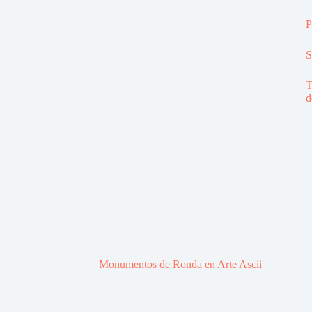
P
S
T
d
Monumentos de Ronda en Arte Ascii