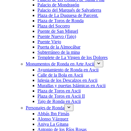
Palacio de Mondragón
Palacio del Marqués de Salvatierra
Plaza de La Duquesa de Parcent.
Plaza de Toros de Ronda
Plaza del Socorro
Puente de San Miguel
Puente Nuevo (Tajo)
Puente Viejo
Puerta de la Almocábar
Subterráneo de la mina
Templete de La Virgen de los Dolores
Monumentos de Ronda en Arte Ascii
Ayuntamiento de Ronda en Ascii
Calle de la Bola en Ascii
Iglesia de los Descalzos en Ascii
Murallas y puertas Islámicas en Ascii
Plaza de Toros en Ascii
Plaza de Toros en Ascii II
Tajo de Ronda en Ascii
Personajes de Ronda
Abbás Ibn Firnás
Alonso Vázquez
Aniya La Gitana
Antonio de los Ríos Rosas