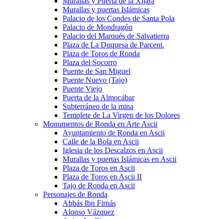
Murallas y Puerta de la Xijara
Murallas y puertas Islámicas
Palacio de los Condes de Santa Pola
Palacio de Mondragón
Palacio del Marqués de Salvatierra
Plaza de La Duquesa de Parcent.
Plaza de Toros de Ronda
Plaza del Socorro
Puente de San Miguel
Puente Nuevo (Tajo)
Puente Viejo
Puerta de la Almocábar
Subterráneo de la mina
Templete de La Virgen de los Dolores
Monumentos de Ronda en Arte Ascii
Ayuntamiento de Ronda en Ascii
Calle de la Bola en Ascii
Iglesia de los Descalzos en Ascii
Murallas y puertas Islámicas en Ascii
Plaza de Toros en Ascii
Plaza de Toros en Ascii II
Tajo de Ronda en Ascii
Personajes de Ronda
Abbás Ibn Firnás
Alonso Vázquez