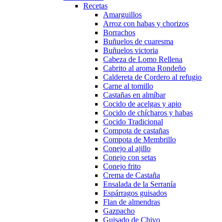
Recetas
Amarguillos
Arroz con habas y chorizos
Borrachos
Buñuelos de cuaresma
Buñuelos victoria
Cabeza de Lomo Rellena
Cabrito al aroma Rondeño
Caldereta de Cordero al refugio
Carne al tomillo
Castañas en almíbar
Cocido de acelgas y apio
Cocido de chícharos y habas
Cocido Tradicional
Compota de castañas
Compota de Membrillo
Conejo al ajillo
Conejo con setas
Conejo frito
Crema de Castaña
Ensalada de la Serranía
Espárragos guisados
Flan de almendras
Gazpacho
Guisado de Chivo