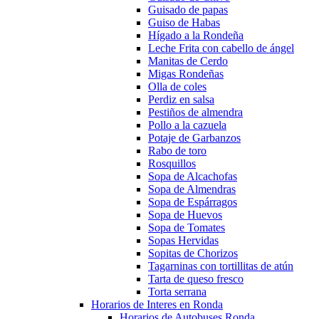
Guisado de papas
Guiso de Habas
Hígado a la Rondeña
Leche Frita con cabello de ángel
Manitas de Cerdo
Migas Rondeñas
Olla de coles
Perdiz en salsa
Pestiños de almendra
Pollo a la cazuela
Potaje de Garbanzos
Rabo de toro
Rosquillos
Sopa de Alcachofas
Sopa de Almendras
Sopa de Espárragos
Sopa de Huevos
Sopa de Tomates
Sopas Hervidas
Sopitas de Chorizos
Tagarninas con tortillitas de atún
Tarta de queso fresco
Torta serrana
Horarios de Interes en Ronda
Horarios de Autobuses Ronda