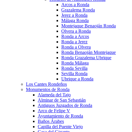
Arcos a Ronda
Grazalema Ronda
Jerez a Ronda
Málaga Ronda
Montejaque Benaoján Ronda
Olvera a Ronda
Ronda a Arcos
Ronda a Jerez
Ronda a Olvera
Ronda Benaoján Montejaque
Ronda Grazalema Ubrique
Ronda Málaga
Ronda Sevilla
Sevilla Ronda
Ubrique a Ronda
Los Cantes Rondeños
Monumentos de Ronda
Alameda del Tajo
Alminar de San Sebastián
Antiguos Juzgados de Ronda
Arco de Felipe V
Ayuntamiento de Ronda
Baños Árabes
Capilla del Puente Viejo
Casa del Gigante