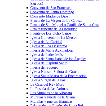
San José
Convento de San Francisco
Convento de Santo Domingo
Convento Madre de Dios
Ermita de La Virgen de La Cabeza
Ermita de San Miguel o Capilla de Santa Cruz
Ermita rupestre de la Oscuridad
Fuente de Los Ocho Caños
Iglesia Convento de La Merced
Iglesia de La Caridad
Iglesia de Los Descalzos
Iglesia de Maria Auxiliadora
Iglesia de Padre Jesús
Iglesia de Santa Isabel de los Ángeles
Iglesia del Espíritu Santo
Iglesia del Socorro
Iglesia Nuestra Señora de Gracia
Iglesia Santa Maria de la Encarnación
Iglesia Virgen de la Paz
La Casa del Rey Moro
La Posada de las Ánimas
Las Murallas de la Albacara
Murallas y Puerta de la Xijara
Murallas y puertas Islámicas
Palacio de los Condes de Santa Pola