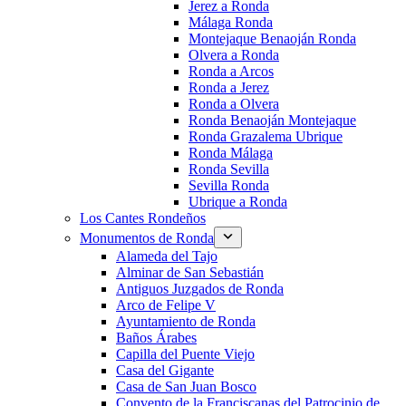
Jerez a Ronda
Málaga Ronda
Montejaque Benaoján Ronda
Olvera a Ronda
Ronda a Arcos
Ronda a Jerez
Ronda a Olvera
Ronda Benaoján Montejaque
Ronda Grazalema Ubrique
Ronda Málaga
Ronda Sevilla
Sevilla Ronda
Ubrique a Ronda
Los Cantes Rondeños
Monumentos de Ronda
Alameda del Tajo
Alminar de San Sebastián
Antiguos Juzgados de Ronda
Arco de Felipe V
Ayuntamiento de Ronda
Baños Árabes
Capilla del Puente Viejo
Casa del Gigante
Casa de San Juan Bosco
Convento de la Franciscanas del Patrocinio de