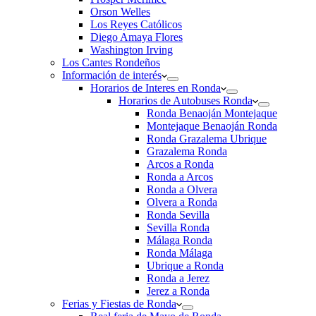
Orson Welles
Los Reyes Católicos
Diego Amaya Flores
Washington Irving
Los Cantes Rondeños
Información de interés
Horarios de Interes en Ronda
Horarios de Autobuses Ronda
Ronda Benaoján Montejaque
Montejaque Benaoján Ronda
Ronda Grazalema Ubrique
Grazalema Ronda
Arcos a Ronda
Ronda a Arcos
Ronda a Olvera
Olvera a Ronda
Ronda Sevilla
Sevilla Ronda
Málaga Ronda
Ronda Málaga
Ubrique a Ronda
Ronda a Jerez
Jerez a Ronda
Ferias y Fiestas de Ronda