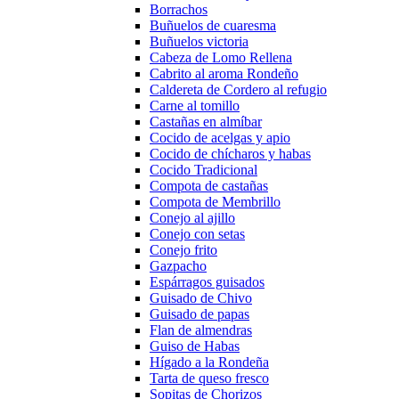
Borrachos
Buñuelos de cuaresma
Buñuelos victoria
Cabeza de Lomo Rellena
Cabrito al aroma Rondeño
Caldereta de Cordero al refugio
Carne al tomillo
Castañas en almíbar
Cocido de acelgas y apio
Cocido de chícharos y habas
Cocido Tradicional
Compota de castañas
Compota de Membrillo
Conejo al ajillo
Conejo con setas
Conejo frito
Gazpacho
Espárragos guisados
Guisado de Chivo
Guisado de papas
Flan de almendras
Guiso de Habas
Hígado a la Rondeña
Tarta de queso fresco
Sopitas de Chorizos