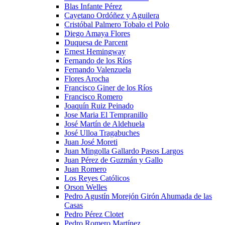
Blas Infante Pérez
Cayetano Ordóñez y Aguilera
Cristóbal Palmero Tobalo el Polo
Diego Amaya Flores
Duquesa de Parcent
Ernest Hemingway
Fernando de los Ríos
Fernando Valenzuela
Flores Arocha
Francisco Giner de los Ríos
Francisco Romero
Joaquín Ruiz Peinado
Jose Maria El Tempranillo
José Martín de Aldehuela
José Ulloa Tragabuches
Juan José Moreti
Juan Mingolla Gallardo Pasos Largos
Juan Pérez de Guzmán y Gallo
Juan Romero
Los Reyes Católicos
Orson Welles
Pedro Agustín Morejón Girón Ahumada de las
Casas
Pedro Pérez Clotet
Pedro Romero Martínez