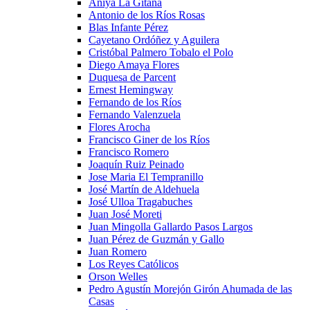
Aniya La Gitana
Antonio de los Ríos Rosas
Blas Infante Pérez
Cayetano Ordóñez y Aguilera
Cristóbal Palmero Tobalo el Polo
Diego Amaya Flores
Duquesa de Parcent
Ernest Hemingway
Fernando de los Ríos
Fernando Valenzuela
Flores Arocha
Francisco Giner de los Ríos
Francisco Romero
Joaquín Ruiz Peinado
Jose Maria El Tempranillo
José Martín de Aldehuela
José Ulloa Tragabuches
Juan José Moreti
Juan Mingolla Gallardo Pasos Largos
Juan Pérez de Guzmán y Gallo
Juan Romero
Los Reyes Católicos
Orson Welles
Pedro Agustín Morejón Girón Ahumada de las
Casas