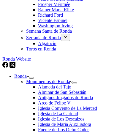
Prosper Mérimée
Rainer María Rilke
Richard Ford
Vicente Espinel
Washington Irving
Semana Santa de Ronda
Serranía de Ronda
Algatocín
Toros en Ronda
Ronda Website
Ronda
Monumentos de Ronda
Alameda del Tajo
Alminar de San Sebastián
Antiguos Juzgados de Ronda
Arco de Felipe V
Iglesia Convento de La Merced
Iglesia de La Caridad
Iglesia de Los Descalzos
Iglesia de Maria Auxiliadora
Fuente de Los Ocho Caños