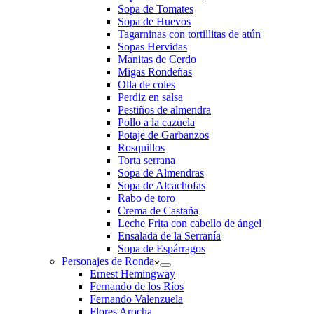
Sopa de Tomates
Sopa de Huevos
Tagarninas con tortillitas de atún
Sopas Hervidas
Manitas de Cerdo
Migas Rondeñas
Olla de coles
Perdiz en salsa
Pestiños de almendra
Pollo a la cazuela
Potaje de Garbanzos
Rosquillos
Torta serrana
Sopa de Almendras
Sopa de Alcachofas
Rabo de toro
Crema de Castaña
Leche Frita con cabello de ángel
Ensalada de la Serranía
Sopa de Espárragos
Personajes de Ronda
Ernest Hemingway
Fernando de los Ríos
Fernando Valenzuela
Flores Arocha