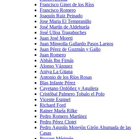
Francisco Giner de los Ríos
Francisco Romero
Joaquín Ruiz Peinado
Jose Maria El Tempranillo
José Martín de Aldehuela
José Ulloa Tragabuches
Juan José Moreti
Juan Mingolla Gallardo Pasos Largos
Juan Pérez de Guzmán y Gallo
Juan Romero
Abbás Ibn Firnás
Alonso Vázquez
Aniya La Gitana
Antonio de los Ríos Rosas
Blas Infante Pérez
Cayetano Ordóñez y Aguilera
Cristóbal Palmero Tobalo el Polo
Vicente Espinel
Richard Ford
Rainer María Rilke
Pedro Romero Martínez
Pedro Pérez Clotet
Pedro Agustín Morejón Girón Ahumada de las
Casas
Prosper Mérimée