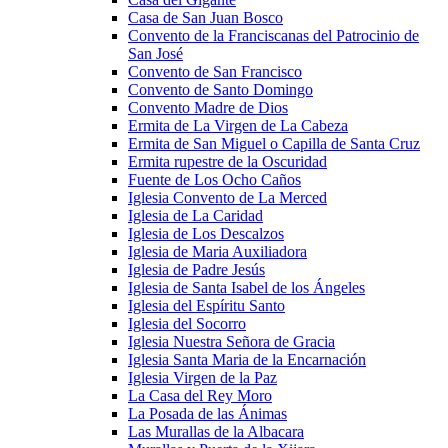
Casa de San Juan Bosco
Convento de la Franciscanas del Patrocinio de
San José
Convento de San Francisco
Convento de Santo Domingo
Convento Madre de Dios
Ermita de La Virgen de La Cabeza
Ermita de San Miguel o Capilla de Santa Cruz
Ermita rupestre de la Oscuridad
Fuente de Los Ocho Caños
Iglesia Convento de La Merced
Iglesia de La Caridad
Iglesia de Los Descalzos
Iglesia de Maria Auxiliadora
Iglesia de Padre Jesús
Iglesia de Santa Isabel de los Ángeles
Iglesia del Espíritu Santo
Iglesia del Socorro
Iglesia Nuestra Señora de Gracia
Iglesia Santa Maria de la Encarnación
Iglesia Virgen de la Paz
La Casa del Rey Moro
La Posada de las Ánimas
Las Murallas de la Albacara