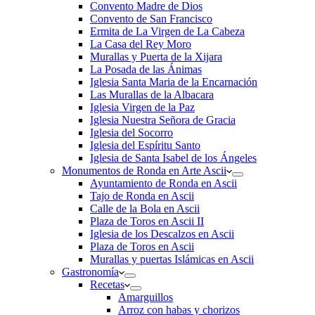
Convento Madre de Dios
Convento de San Francisco
Ermita de La Virgen de La Cabeza
La Casa del Rey Moro
Murallas y Puerta de la Xijara
La Posada de las Ánimas
Iglesia Santa Maria de la Encarnación
Las Murallas de la Albacara
Iglesia Virgen de la Paz
Iglesia Nuestra Señora de Gracia
Iglesia del Socorro
Iglesia del Espíritu Santo
Iglesia de Santa Isabel de los Ángeles
Monumentos de Ronda en Arte Ascii
Ayuntamiento de Ronda en Ascii
Tajo de Ronda en Ascii
Calle de la Bola en Ascii
Plaza de Toros en Ascii II
Iglesia de los Descalzos en Ascii
Plaza de Toros en Ascii
Murallas y puertas Islámicas en Ascii
Gastronomía
Recetas
Amarguillos
Arroz con habas y chorizos